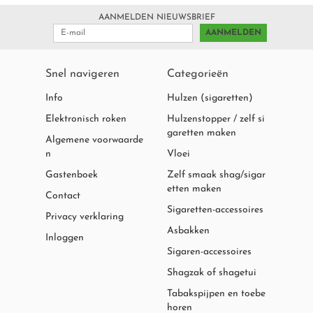
XIKAR AANSTEKERS
AANMELDEN NIEUWSBRIEF
AANMELDEN
WEGWERPAANSTEKERS
Snel navigeren
Categorieën
PIJPAANSTEKERS
Info
Hulzen (sigaretten)
DIVERSE MERKEN AANSTEKERS
Elektronisch roken
Hulzenstopper / zelf si
garetten maken
Algemene voorwaarde
GASBUSSEN
n
Vloei
Gastenboek
Zelf smaak shag/sigar
etten maken
Contact
Sigaretten-accessoires
Privacy verklaring
Asbakken
Inloggen
Sigaren-accessoires
Shagzak of shagetui
Tabakspijpen en toebe
horen