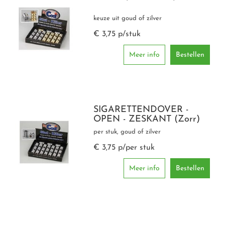
keuze uit goud of zilver
€ 3,75 p/stuk
SIGAREN-ETUIS SIGAREN-HOUDERS
Meer info
Bestellen
SIGAREN KNIPPERS
SIGARETTENDOVER -
OPEN - ZESKANT (Zorr)
per stuk, goud of zilver
€ 3,75 p/per stuk
FORMULA AANSTEKERS
Meer info
Bestellen
PORSCHE DESIGN AANSTEKERS
RONSON AANSTEKERS
HUMIDOR-ACCESSOIRES